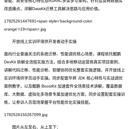
智能、高安全核心特性及oGRAC多读多写架构，针对运营商数据库
改造痛点，详解DataKit迁移工具解决思路与应用价值。
17825261447691<span style='background-color:
orange'>19</span>.jpg
开放线上实训环境供开发者动手实操
面向行业普遍关注的系统迁移、性能调优核心场景，课程依托鲲鹏
DevKit 拆解全流程实施方法，结合多地移动运营商真实项目案例，
讲解代码迁移、性能诊断、软硬协同优化整套实施逻辑，并开放线上
实训环境供学员动手实操。同步配套毕昇 JDK 核心特性与实战调优
案例教学，以及鲲鹏 BoostKit 加速套件全场景技术讲解，覆盖数据
库、大数据、虚拟化多场景专属加速优化方案，同步设置配套实操训
练，让参训人员现场掌握平台性能优化实操技能。
1782526155267099.jpg
图片从左至右、从上至下：