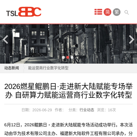
首
简
繁
页
产
品
中
2026燃星鲲鹏日·走进新大陆赋能专场举办 自研算力赋
动态新闻
能运营商行业数字化转型
心
体验经营走向规模落地：华为助力运营商打通闭环，实
2026燃星鲲鹏日·走进新大陆赋能专场举办 自研算力赋
2026燃星鲲鹏日·走进新大陆赋能专场举
网
现价值跃迁
能运营商行业数字化转型
办 自研算力赋能运营商行业数字化转型
159元套餐不如39元的划算、套餐“升级容易降费难”，
体验经营走向规模落地：华为助力运营商打通闭环，实
站
三大电信运营商被指“新
现价值跃迁
日期：2026-06-29
作者：
分类：
行业动态
浏览：
16次
建
更换套餐阻碍重重 运营商“新老用户不同权”问题如何破
159元套餐不如39元的划算、套餐“升级容易降费难”，
解
三大电信运营商被指“新
设
6月12日，2026鲲鹏日・走进新大陆赋能专场活动成功举行。本次活
工商银行常州分行多维赋能网点运营 质效提档升级
更换套餐阻碍重重 运营商“新老用户不同权”问题如何破
动由华为技术有限公司主办、福建新大陆软件工程有限公司承办，分