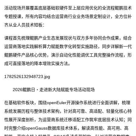
活动现场开展覆盖底层基础软硬件至上层应用优化的全流程鲲鹏技术
们
专题授课，所有内容均结合运营商行业业务场景定制设计，全方位补
齐从业人员技术短板：
在
线
课程首先梳理鲲鹏产业生态发展现状与双方多年协同合作成果，结合
运营商落地实践解析算力赋能数字化转型实施路径，同步详解新一代
留
鲲鹏硬件产品核心优势，演示自动化性能调优工具完整操作流程，形
言
成可直接落地的降本增效实操方法。
1782526132948723.jpg
我
的
2026鲲鹏日・走进新大陆赋能专场活动现场
服
在基础软件板块，围绕openEuler开源操作系统进行全面讲解，梳理
系统发展历程与整体技术架构，针对高可靠、高适配、轻量化核心特
务
性展开深度剖析，为运营商系统迁移适配工作筑牢底层技术认知；同
时完整介绍openGauss数据库技术体系，解读高性能、高可用、高