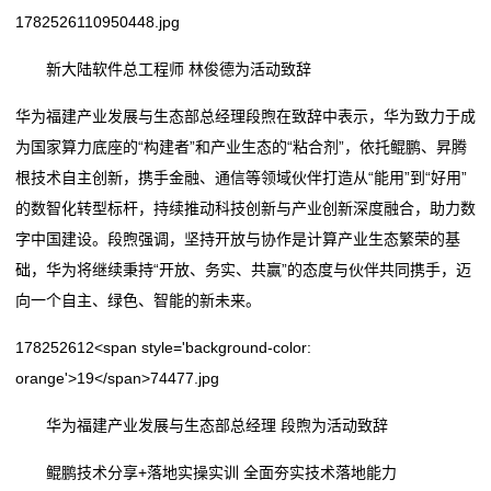
1782526110950448.jpg
行
业
新大陆软件总工程师 林俊德为活动致辞
动
华为福建产业发展与生态部总经理段煦在致辞中表示，华为致力于成
为国家算力底座的“构建者”和产业生态的“粘合剂”，依托鲲鹏、昇腾
态
根技术自主创新，携手金融、通信等领域伙伴打造从“能用”到“好用”
的数智化转型标杆，持续推动科技创新与产业创新深度融合，助力数
联
字中国建设。段煦强调，坚持开放与协作是计算产业生态繁荣的基
系
础，华为将继续秉持“开放、务实、共赢”的态度与伙伴共同携手，迈
向一个自主、绿色、智能的新未来。
我
们
178252612<span style='background-color:
orange'>19</span>74477.jpg
关
华为福建产业发展与生态部总经理 段煦为活动致辞
于
鲲鹏技术分享+落地实操实训 全面夯实技术落地能力
我