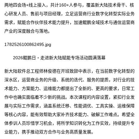
seo
两地四会场+线上接入，共计160+人参与，覆盖新大陆技术骨干、核
打通数据、释放效能，中国电信翼支付全链路数据运营
解
优
心研发人员、售前与项目经理，立足运营商行业数字化转型实际业务
实践
工商银行常州分行多维赋能网点运营 质效提档升级
需求，赋能合作伙伴技术能力提升，加速鲲鹏全域技术与通信运营商
以“共建·共融·共赢”为核打造泉台融合运营标杆
打通数据、释放效能，中国电信翼支付全链路数据运营
化
产业的深度融合与落地。
容联云：为城商行打造“企业级大运营体系”的实践路径
实践
新
黑龙江省属重点产业企业运营态势持续向好
以“共建·共融·共赢”为核打造泉台融合运营标杆
1782526100862495.jpg
全国首条跨省共建共管共运营市域铁路宁马线开展初期
容联云：为城商行打造“企业级大运营体系”的实践路径
闻
2026鲲鹏日・走进新大陆赋能专场活动圆满落幕
运营
黑龙江省属重点产业企业运营态势持续向好
动
全国首条跨省共建共管共运营市域铁路宁马线开展初期
新大陆软件总工程师林俊德在开班致辞中表示，在当前数字化转型的
态
运营
深水区，运营商业务的升级、系统的迭代、服务的提质，对行业的技
术能力、方案能力、运维能力都提出了全新的、更高的要求，日常工
公
作中也确实面临着不少新的挑战。本次课程的内容设置，紧扣行业发
司
展与实际工作需求，涵盖系统迁移、性能调优、工具实操、运维保障
等核心内容，能有效帮助大家补齐技术能力、破解工作难点。希望全
动
体参训人员珍惜学习机会，将所学知识转化为工作实效，持续提升专
态
业能力，携手推动双方合作与业务高质量发展。