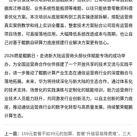
据库迁移适配、业务系统性能瓶颈等难题，以往只能依靠零散资料摸
索优化方案。本次培训从底层架构到工具实操逐层拆解，搭配运营商
真实案例教学和线上实训全覆盖，整套技术方案贴合公司现有运营商
项目场景，可直接落地应用，大幅降低系统改造成本与周期，也让自
己对基于鲲鹏自研算力底座搭建行业解决方案更有信心。
2026燃星鲲鹏日・走进新大陆运营商头部伙伴赋能专场的成功举
办，为全国运营商合作伙伴搭建了一个开放共享的技术交流与实践平
台，进一步推动了鲲鹏计算产业生态在通信运营商行业的深度融合与
落地拓展。未来，华为将持续深化与新大陆的生态合作，通过体系化
的技术支持、场景化的实践演练与定制化的赋能培训，助力运营商行
业技术人员能力跃升，共同激发行业创新活力，以自主创新的算力底
座，推动通信运营商行业的数字化转型与高质量发展，持续繁荣鲲鹏
计算生态。
上一篇：
159元套餐不如39元的划算、套餐“升级容易降费难”，三大