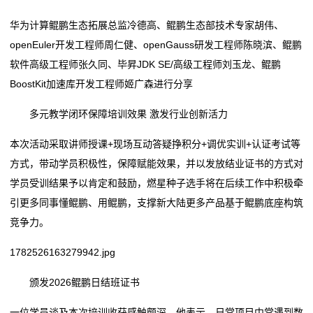
华为计算鲲鹏生态拓展总监冷德高、鲲鹏生态部技术专家胡伟、
openEuler开发工程师周仁健、openGauss研发工程师陈晓滨、鲲鹏
软件高级工程师张久同、毕昇JDK SE/高级工程师刘玉龙、鲲鹏
BoostKit加速库开发工程师姬广森进行分享
多元教学闭环保障培训效果 激发行业创新活力
本次活动采取讲师授课+现场互动答疑挣积分+调优实训+认证考试等
方式，带动学员积极性，保障赋能效果，并以发放结业证书的方式对
学员受训结果予以肯定和鼓励，燃星种子选手将在后续工作中积极牵
引更多同事懂鲲鹏、用鲲鹏，支撑新大陆更多产品基于鲲鹏底座构筑
竞争力。
1782526163279942.jpg
颁发2026鲲鹏日结班证书
一位学员谈及本次培训收获感触颇深，他表示，日常项目中常遇到数