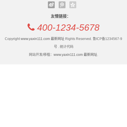
seo
打通数据、释放效能，中国电信翼支付全链路数据运营
解
优
实践
工商银行常州分行多维赋能网点运营 质效提档升级
友情链接：
以“共建·共融·共赢”为核打造泉台融合运营标杆
打通数据、释放效能，中国电信翼支付全链路数据运营
化
400-1234-5678
容联云：为城商行打造“企业级大运营体系”的实践路径
实践
新
黑龙江省属重点产业企业运营态势持续向好
以“共建·共融·共赢”为核打造泉台融合运营标杆
Copyright
www.yaxin111.com 最新网址
Rights Reserved. 鲁ICP备1234567-9
全国首条跨省共建共管共运营市域铁路宁马线开展初期
容联云：为城商行打造“企业级大运营体系”的实践路径
号 . 统计代码
闻
网站开发/移植：
www.yaxin111.com 最新网址
.
运营
黑龙江省属重点产业企业运营态势持续向好
动
全国首条跨省共建共管共运营市域铁路宁马线开展初期
态
运营
公
司
动
态