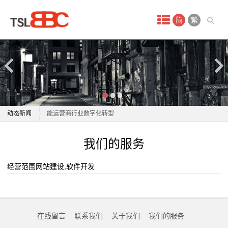
首
简
繁
页
产
品
中
2026燃星鲲鹏日·走进新大陆赋能专场举办 自研算力赋
动态新闻
能运营商行业数字化转型
心
体验经营走向规模落地：华为助力运营商打通闭环，实
2026燃星鲲鹏日·走进新大陆赋能专场举办 自研算力赋
我们的服务
网
现价值跃迁
能运营商行业数字化转型
159元套餐不如39元的划算、套餐“升级容易降费难”，
体验经营走向规模落地：华为助力运营商打通闭环，实
站
经营范围网站建设,软件开发
三大电信运营商被指“新
现价值跃迁
建
更换套餐阻碍重重 运营商“新老用户不同权”问题如何破
159元套餐不如39元的划算、套餐“升级容易降费难”，
解
三大电信运营商被指“新
设
在线留言
联系我们
关于我们
我们的服务
工商银行常州分行多维赋能网点运营 质效提档升级
更换套餐阻碍重重 运营商“新老用户不同权”问题如何破