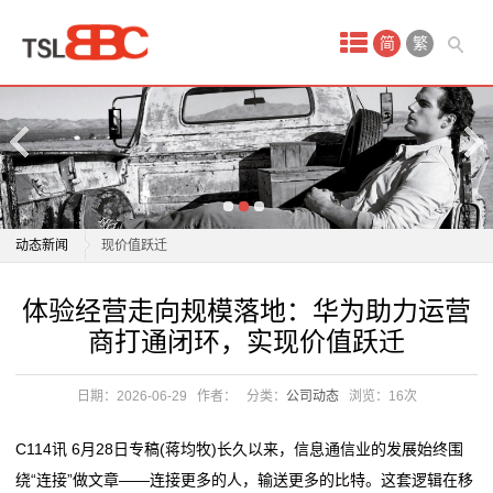
首
简
繁
页
产
品
中
体验经营走向规模落地：华为助力运营商打通闭环，实
动态新闻
现价值跃迁
心
159元套餐不如39元的划算、套餐“升级容易降费难”，
体验经营走向规模落地：华为助力运营商打通闭环，实
体验经营走向规模落地：华为助力运营
网
三大电信运营商被指“新
现价值跃迁
商打通闭环，实现价值跃迁
更换套餐阻碍重重 运营商“新老用户不同权”问题如何破
159元套餐不如39元的划算、套餐“升级容易降费难”，
站
解
三大电信运营商被指“新
日期：2026-06-29
作者：
分类：
公司动态
浏览：
16次
建
工商银行常州分行多维赋能网点运营 质效提档升级
更换套餐阻碍重重 运营商“新老用户不同权”问题如何破
打通数据、释放效能，中国电信翼支付全链路数据运营
解
设
C114讯 6月28日专稿(蒋均牧)长久以来，信息通信业的发展始终围
实践
工商银行常州分行多维赋能网点运营 质效提档升级
绕“连接”做文章——连接更多的人，输送更多的比特。这套逻辑在移