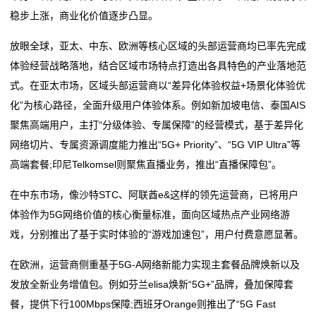
稳步上涨，商业化价值逐步凸显。
们
放眼全球，亚太、中东、欧洲等核心区域的头部运营商均已率先完成
在
体验经营战略落地，结合区域市场特点打造出各具特色的产业落地范
式。在亚太市场，区域头部运营商以“差异化体验权益+场景化体验优
线
化”为核心路径，全面升级用户体验体系。例如新加坡电信、泰国AIS
留
聚焦高端用户，主打“分级体验、专属保障”的经营模式，基于差异化
网络切片、专属资源调度能力推出“5G+ Priority”、“5G VIP Ultra”等
言
高端套餐;印尼Telkomsel则聚焦直播业务，推出“直播保障包”。
我
在中东市场，像沙特STC、阿联酋e&这样的领先运营商，已将用户
的
体验作为5G网络价值的核心衡量标准，面向区域热点产业网络游
戏，分别推出了基于实时体验的“游戏加速包”，用户付费意愿显著。
服
在欧洲，运营商侧重基于5G-A网络新能力实现主套餐品牌焕新以及
务
发放全新业务增值包。例如芬兰elisa焕新“5G+”品牌，叠加保障套
餐，提供下行100Mbps保障;西班牙Orange则推出了“5G Fast