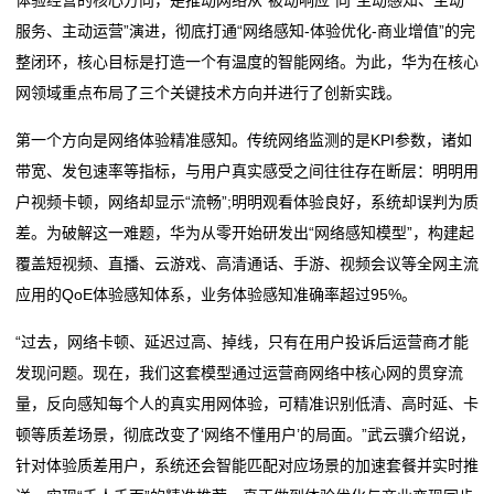
服务、主动运营”演进，彻底打通“网络感知-体验优化-商业增值”的完
整闭环，核心目标是打造一个有温度的智能网络。为此，华为在核心
网领域重点布局了三个关键技术方向并进行了创新实践。
第一个方向是网络体验精准感知。传统网络监测的是KPI参数，诸如
带宽、发包速率等指标，与用户真实感受之间往往存在断层：明明用
户视频卡顿，网络却显示“流畅”;明明观看体验良好，系统却误判为质
差。为破解这一难题，华为从零开始研发出“网络感知模型”，构建起
覆盖短视频、直播、云游戏、高清通话、手游、视频会议等全网主流
应用的QoE体验感知体系，业务体验感知准确率超过95%。
“过去，网络卡顿、延迟过高、掉线，只有在用户投诉后运营商才能
发现问题。现在，我们这套模型通过运营商网络中核心网的贯穿流
量，反向感知每个人的真实用网体验，可精准识别低清、高时延、卡
顿等质差场景，彻底改变了‘网络不懂用户’的局面。”武云骥介绍说，
针对体验质差用户，系统还会智能匹配对应场景的加速套餐并实时推