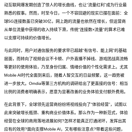
seo
动互联网爆发期创造了惊人的增长曲线，也让“流量红利”成为行业最
以“共建·共融·共赢”为核打造泉台融合运营标杆
打通数据、释放效能，中国电信翼支付全链路数据运营
优
熟悉的叙事。然而，时至今日，一个不容回避的现实已摆在面前：全
容联云：为城商行打造“企业级大运营体系”的实践路径
实践
球5G连接数虽已突破30亿，网上跑的流量也依然在增长，但运营商
黑龙江省属重点产业企业运营态势持续向好
以“共建·共融·共赢”为核打造泉台融合运营标杆
化
从单位流量中获得的收入持续下滑，传统“连接数×流量”的算术已难
全国首条跨省共建共管共运营市域铁路宁马线开展初期
容联云：为城商行打造“企业级大运营体系”的实践路径
以支撑可持续的价值增长。
新
运营
黑龙江省属重点产业企业运营态势持续向好
蚂蚁国际广交会推出全球账户服务，满足出海“千企千
全国首条跨省共建共管共运营市域铁路宁马线开展初期
闻
与此同时，用户对通信服务的要求早已超越“有信号、能上网”的基础
面”运营需求
运营
层面，而转向了视频会议不卡顿、户外直播不掉线、游戏团战高流畅
动
蚂蚁国际广交会推出全球账户服务，满足出海“千企千
等更好的使用体验，乃至身份归属、情绪价值的个性化需求上。尤其
态
Mobile AI时代全面到来后，随着人智交互的日益频繁，这一趋势被
面”运营需求
进一步放大。Omdia等第三方机构的调研给出了更直接的信号：相当
公
比例的消费者明确表示，愿意为显著改善的业务体验支付额外费用。
司
在此背景下，全球领先运营商纷纷将视线投向了“体验经营”，试图以
此来突破增长瓶颈、重构商业价值体系。那么作为一种新范式，体验
动
经营在全球的商用落地进展如何?怎样才能真正打通闭环，发挥出其
态
应有的效用?面向支撑Mobile AI，又有哪些注意点?带着这些问题，