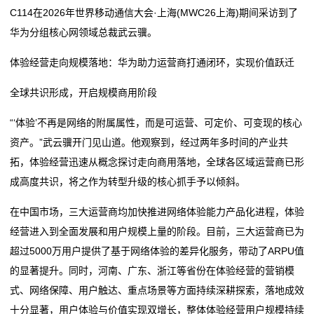
C114在2026年世界移动通信大会·上海(MWC26上海)期间采访到了
行
华为分组核心网领域总裁武云骥。
业
体验经营走向规模落地：华为助力运营商打通闭环，实现价值跃迁
动
全球共识形成，开启规模商用阶段
态
“‘体验’不再是网络的附属属性，而是可运营、可定价、可变现的核心
联
资产。”武云骥开门见山道。他观察到，经过两年多时间的产业共
拓，体验经营迅速从概念探讨走向商用落地，全球各区域运营商已形
系
成高度共识，将之作为转型升级的核心抓手予以倾斜。
我
在中国市场，三大运营商均加快推进网络体验能力产品化进程，体验
们
经营进入到全面发展和用户规模上量的阶段。目前，三大运营商已为
超过5000万用户提供了基于网络体验的差异化服务，带动了ARPU值
关
的显著提升。同时，河南、广东、浙江等省份在体验经营的营销模
于
式、网络保障、用户触达、重点场景等方面持续深耕探索，落地成效
十分显著，用户体验与价值实现双增长，整体体验经营用户规模持续
我